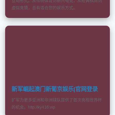
互动形式。从传统体育到新兴电竞，从经典棋牌到
虚拟竞猜，总有适合您的娱乐方式。
新军崛起澳门新葡京娱乐|官网登录
扩军为更多亚洲和非洲球队提供了首次亮相世界杯
的机会。http://ky416.vip