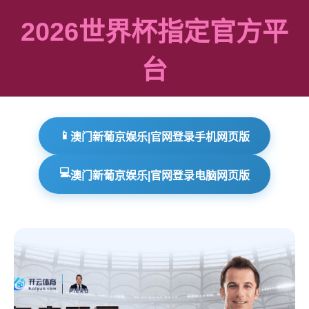
2026世界杯指定官方平
台
📱
澳门新葡京娱乐|官网登录手机网页版
💻
澳门新葡京娱乐|官网登录电脑网页版