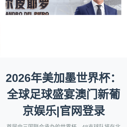
2026年美加墨世界杯：
全球足球盛宴澳门新葡
京娱乐|官网登录
首届由三国联合承办的世界杯，48支球队将在北